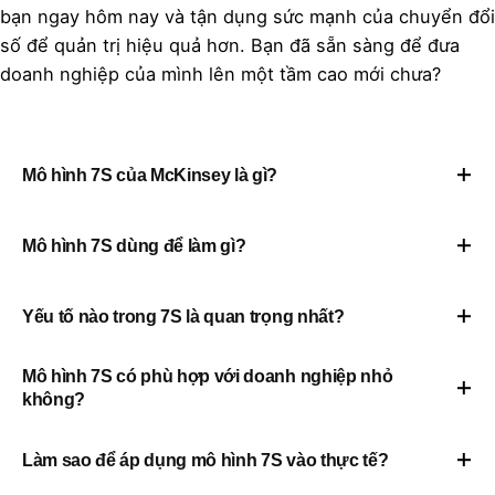
bạn ngay hôm nay và tận dụng sức mạnh của chuyển đổi
số để quản trị hiệu quả hơn. Bạn đã sẵn sàng để đưa
doanh nghiệp của mình lên một tầm cao mới chưa?
Mô hình 7S của McKinsey là gì?
Mô hình 7S là một công cụ quản trị chiến lược do
Mô hình 7S dùng để làm gì?
McKinsey phát triển, giúp doanh nghiệp đánh giá
và cải thiện hiệu quả tổ chức bằng cách xem xét 7
Mô hình 7S giúp doanh nghiệp:
Yếu tố nào trong 7S là quan trọng nhất?
yếu tố cốt lõi:
Phân tích tổ chức một cách toàn diện
Strategy (Chiến lược)
Shared Values (Giá trị chung)
là yếu tố trung tâm
Mô hình 7S có phù hợp với doanh nghiệp nhỏ
Đánh giá khả năng thực thi chiến lược
không?
trong mô hình 7S, đóng vai trò định hướng cho toàn
Structure (Cơ cấu tổ chức)
bộ tổ chức. Tuy nhiên, tất cả 7 yếu tố đều quan
Quản lý sự thay đổi
Có. Mô hình 7S không chỉ dành cho các tập đoàn
Systems (Hệ thống)
Làm sao để áp dụng mô hình 7S vào thực tế?
trọng và phải được cân bằng – không có yếu tố nào
lớn mà còn rất hữu ích cho doanh nghiệp nhỏ và
hoạt động hiệu quả nếu bị cô lập hoặc yếu kém.
Tái cấu trúc nội bộ