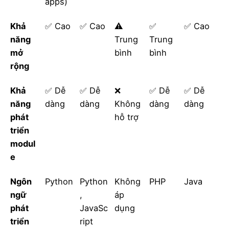
apps)
Khả
✅ Cao
✅ Cao
⚠️
✅
✅ Cao
năng
Trung
Trung
mở
bình
bình
rộng
Khả
✅ Dễ
✅ Dễ
❌
✅ Dễ
✅ Dễ
năng
dàng
dàng
Không
dàng
dàng
phát
hỗ trợ
triển
modul
e
Ngôn
Python
Python
Không
PHP
Java
ngữ
,
áp
phát
JavaSc
dụng
triển
ript