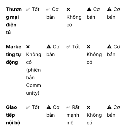
Thươn
✅ Tốt
✅ Cơ
❌
⚠️ Cơ
⚠️ Cơ
g mại
bản
Không
bản
bản
điện
có
tử
Marke
❌
⚠️ Cơ
✅ Tốt
❌
⚠️ Cơ
ting tự
Không
bản
Không
bản
động
có
có
(phiên
bản
Comm
unity)
Giao
✅ Tốt
⚠️ Cơ
✅ Rất
❌
⚠️ Cơ
tiếp
bản
mạnh
Không
bản
nội bộ
mẽ
có