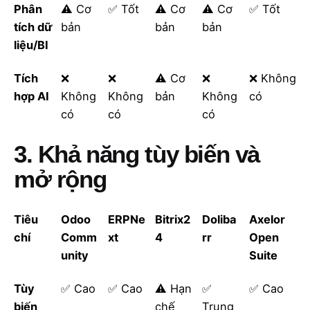
Phân
⚠️ Cơ
✅ Tốt
⚠️ Cơ
⚠️ Cơ
✅ Tốt
tích dữ
bản
bản
bản
liệu/BI
Tích
❌
❌
⚠️ Cơ
❌
❌ Không
hợp AI
Không
Không
bản
Không
có
có
có
có
3. Khả năng tùy biến và
mở rộng
Tiêu
Odoo
ERPNe
Bitrix2
Doliba
Axelor
chí
Comm
xt
4
rr
Open
unity
Suite
Tùy
✅ Cao
✅ Cao
⚠️ Hạn
✅
✅ Cao
biến
chế
Trung