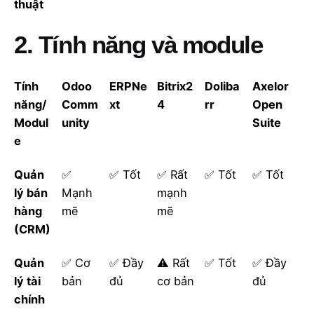
thuật
2. Tính năng và module
Tính
Odoo
ERPNe
Bitrix2
Doliba
Axelor
năng/
Comm
xt
4
rr
Open
Modul
unity
Suite
e
Quản
✅
✅ Tốt
✅ Rất
✅ Tốt
✅ Tốt
lý bán
Mạnh
mạnh
hàng
mẽ
mẽ
(CRM)
Quản
✅ Cơ
✅ Đầy
⚠️ Rất
✅ Tốt
✅ Đầy
lý tài
bản
đủ
cơ bản
đủ
chính