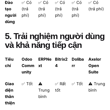
Đào
✅ Có
✅ Có
✅ Có
✅ Có
✅ Có
tạo
(trả
(trả
(trả
(trả
(trả phí)
người
phí)
phí)
phí)
phí)
dùng
5. Trải nghiệm người dùng
và khả năng tiếp cận
Tiêu
Odoo
ERPNe
Bitrix2
Doliba
Axelor
chí
Comm
xt
4
rr
Open
unity
Suite
Giao
✅ Tốt
⚠️
✅ Rất
✅ Tốt
⚠️ Trung
diện
Trung
tốt
bình
thân
bình
thiện