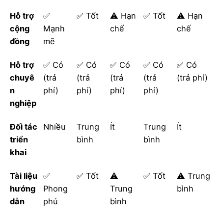
Hỗ trợ
✅
✅ Tốt
⚠️ Hạn
✅ Tốt
⚠️ Hạn
cộng
Mạnh
chế
chế
đồng
mẽ
Hỗ trợ
✅ Có
✅ Có
✅ Có
✅ Có
✅ Có
chuyê
(trả
(trả
(trả
(trả
(trả phí)
n
phí)
phí)
phí)
phí)
nghiệp
Đối tác
Nhiều
Trung
Ít
Trung
Ít
triển
bình
bình
khai
Tài liệu
✅
✅ Tốt
⚠️
✅ Tốt
⚠️ Trung
hướng
Phong
Trung
bình
dẫn
phú
bình