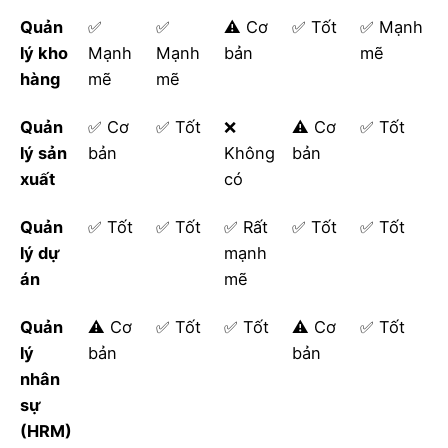
Quản
✅
✅
⚠️ Cơ
✅ Tốt
✅ Mạnh
lý kho
Mạnh
Mạnh
bản
mẽ
hàng
mẽ
mẽ
Quản
✅ Cơ
✅ Tốt
❌
⚠️ Cơ
✅ Tốt
lý sản
bản
Không
bản
xuất
có
Quản
✅ Tốt
✅ Tốt
✅ Rất
✅ Tốt
✅ Tốt
lý dự
mạnh
án
mẽ
Quản
⚠️ Cơ
✅ Tốt
✅ Tốt
⚠️ Cơ
✅ Tốt
lý
bản
bản
nhân
sự
(HRM)