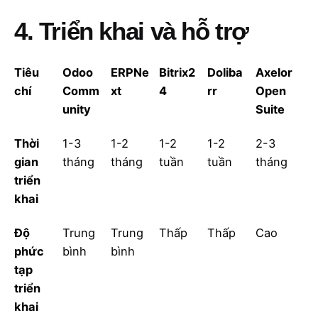
4. Triển khai và hỗ trợ
Tiêu
Odoo
ERPNe
Bitrix2
Doliba
Axelor
chí
Comm
xt
4
rr
Open
unity
Suite
Thời
1-3
1-2
1-2
1-2
2-3
gian
tháng
tháng
tuần
tuần
tháng
triển
khai
Độ
Trung
Trung
Thấp
Thấp
Cao
phức
bình
bình
tạp
triển
khai