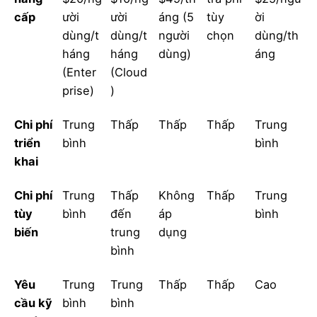
cấp
ười
ười
áng (5
tùy
ời
dùng/t
dùng/t
người
chọn
dùng/th
háng
háng
dùng)
áng
(Enter
(Cloud
prise)
)
Chi phí
Trung
Thấp
Thấp
Thấp
Trung
triển
bình
bình
khai
Chi phí
Trung
Thấp
Không
Thấp
Trung
tùy
bình
đến
áp
bình
biến
trung
dụng
bình
Yêu
Trung
Trung
Thấp
Thấp
Cao
cầu kỹ
bình
bình