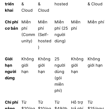
triển
&
&
hosted
& Cloud
khai
Cloud
Cloud
Chi phí
Miễn
Miễn
Miễn
Miễn
Miễn phí
cơ bản
phí
phí
phí (25
phí
(Comm
(Self-
người
unity)
hosted
dùng)
)
Giới
Không
Không
25
Không
Không
hạn
giới
giới
người
giới
giới hạn
người
hạn
hạn
dùng
hạn
dùng
(gói
miễn
phí)
Chi phí
Từ
Từ
Từ
Hỗ trợ
Từ
nâng
$20/ng
$10/ng
$49/th
trả phí
$25/ngư