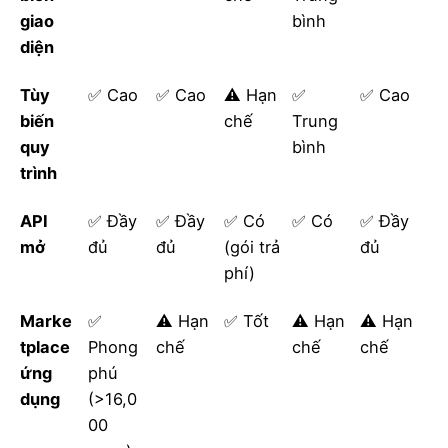
giao
bình
diện
Tùy
✅ Cao
✅ Cao
⚠️ Hạn
✅
✅ Cao
biến
chế
Trung
quy
bình
trình
API
✅ Đầy
✅ Đầy
✅ Có
✅ Có
✅ Đầy
mở
đủ
đủ
(gói trả
đủ
phí)
Marke
✅
⚠️ Hạn
✅ Tốt
⚠️ Hạn
⚠️ Hạn
tplace
Phong
chế
chế
chế
ứng
phú
dụng
(>16,0
00