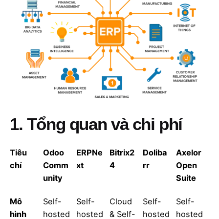
1. Tổng quan và chi phí
Tiêu
Odoo
ERPNe
Bitrix2
Doliba
Axelor
chí
Comm
xt
4
rr
Open
unity
Suite
Mô
Self-
Self-
Cloud
Self-
Self-
hình
hosted
hosted
& Self-
hosted
hosted